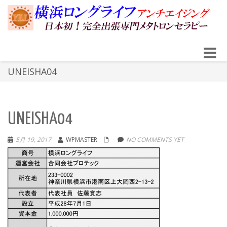
Toggle
navigat
UNEISHA04
UNEISHA04
5月 19, 2017
WPMASTER
NO COMMENTS YET